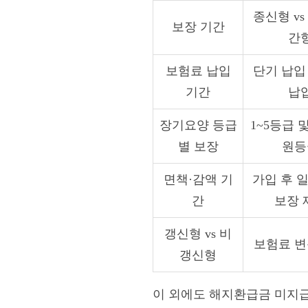
종신형 vs
보장 기간
간
보험료 납입
단기 납입 
기간
납
장기요양 등급
1~5등급 
별 보장
원등
면책·감액 기
가입 후 
간
보장 
갱신형 vs 비
보험료 변
갱신형
이 외에도 해지환급금 미지급