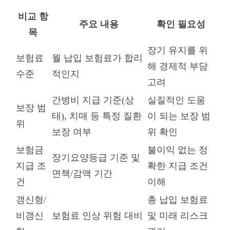
비교 항
주요 내용
확인 필요성
목
장기 유지를 위
보험료
월 납입 보험료가 합리
해 경제적 부담
수준
적인지
고려
간병비 지급 기준(상
실질적인 도움
보장 범
태), 치매 등 특정 질환
이 되는 보장 범
위
보장 여부
위 확인
보험금
불이익 없는 정
장기요양등급 기준 및
지급 조
확한 지급 조건
면책/감액 기간
건
이해
갱신형/
총 납입 보험료
비갱신
보험료 인상 위험 대비
및 미래 리스크