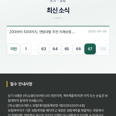
공지 · 알림
최신 소식
20대부터 50대까지, 연령대별 추천 치매보험 가이드 (치매보험 비교사이트 활용)
2025-06-05
67
다음
이전
1
…
63
64
65
66
필수 안내사항
상기 내용은 (주)쇼엠인슈어런스의 의견이며, 계약체결에 따른 이익 또는 손실은 보
험계약자 등에게 귀속됩니다.
(주)쇼엠인슈어런스 보험대리점(등록번호 제2025030014호)
보험계약자가 기존 보험계약을 해지하고 새로운 보험계약을 체결하는 과정에서
① 질병이력, 연령증가 등으로 가입이 거절되거나 보험료가 인상될 수 있습니다.