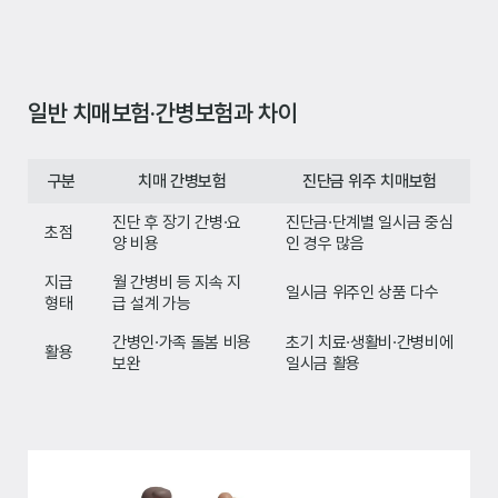
일반 치매보험·간병보험과 차이
구분
치매 간병보험
진단금 위주 치매보험
진단 후 장기 간병·요
진단금·단계별 일시금 중심
초점
양 비용
인 경우 많음
지급
월 간병비 등 지속 지
일시금 위주인 상품 다수
형태
급 설계 가능
간병인·가족 돌봄 비용
초기 치료·생활비·간병비에
활용
보완
일시금 활용