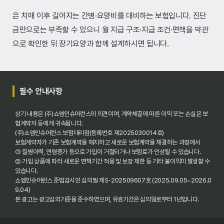
은 치매 이후 길어지는 간병·요양비를 대비하는 보험입니다. 진단
금만으로는 부족할 수 있으니 월 지급 구조·지급 조건·면책을 약관
으로 확인한 뒤 장기요양과 함께 설계하시면 됩니다.
필수 안내사항
상기 내용은 (주)쇼엠인슈어런스의 의견이며, 계약체결에 따른 이익 또는 손실은 보
험계약자 등에게 귀속됩니다.
(주)쇼엠인슈어런스 보험대리점(등록번호 제2025030014호)
보험계약자가 기존 보험계약을 해지하고 새로운 보험계약을 체결하는 과정에서
① 질병이력, 연령증가 등으로 가입이 거절되거나 보험료가 인상될 수 있습니다.
② 가입 상품에 따라 새로운 면책기간 적용 및 보장 제한 등 기타 불이익이 발생할 수
있습니다.
쇼엠인슈어런스 준법감시인 심의필 제S-202509607호 (2025.09.05~2026.0
9.04)
본 광고는 광고심의기준을 준수하였으며, 유효기간은 심의일로부터 1년입니다.