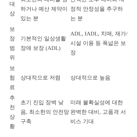
대
하거나 예산 제약이
정적 안정성을 추구하
상
있는 분
는 분
보
ADL, IADL, 치매, 재가/
장
기본적인 일상생활
시설 이용 등 폭넓은 보
범
장애 보장 (ADL)
장
위
보
험
상대적으로 저렴
상대적으로 높음
료
추
초기 진입 장벽 낮
미래 불확실성에 대한
천
음, 최소한의 안전망
완벽한 대비, 고품격 서
상
구축
비스 기대
황