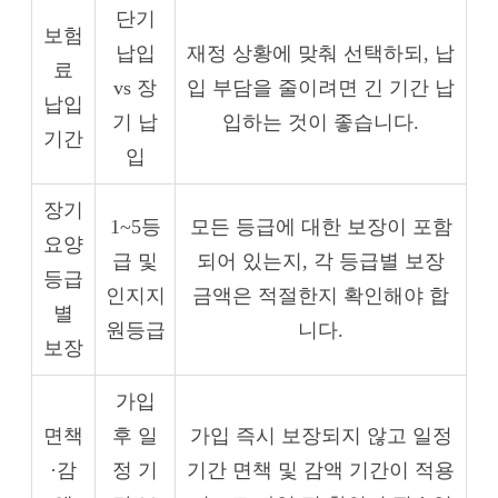
단기
보험
납입
재정 상황에 맞춰 선택하되, 납
료
vs 장
입 부담을 줄이려면 긴 기간 납
납입
기 납
입하는 것이 좋습니다.
기간
입
장기
1~5등
모든 등급에 대한 보장이 포함
요양
급 및
되어 있는지, 각 등급별 보장
등급
인지지
금액은 적절한지 확인해야 합
별
원등급
니다.
보장
가입
면책
후 일
가입 즉시 보장되지 않고 일정
·감
정 기
기간 면책 및 감액 기간이 적용