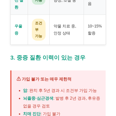
선 질
가능
양성, 조절 중
음
환
조건
우울
약물 치료 중,
10~15%
부
증
안정 상태
할증
가능
3. 중증 질환 이력이 있는 경우
⚠ 가입 불가 또는 매우 제한적
암
: 완치 후 5년 경과 시 조건부 가입 가능
뇌졸중·심근경색
: 발병 후 2년 경과, 후유증
없을 경우 검토
치매 진단
: 가입 불가