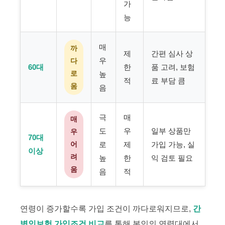
가
능
매
까
제
간편 심사 상
우
다
60대
한
품 고려, 보험
로
높
적
료 부담 큼
움
음
극
매
매
도
우
일부 상품만
우
70대
어
로
제
가입 가능, 실
이상
려
높
한
익 검토 필요
움
음
적
연령이 증가할수록 가입 조건이 까다로워지므로,
간
병인보험 가입조건 비교
를 통해 본인의 연령대에서