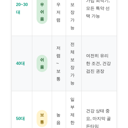
가입 최적기,
20~30
우
보
우
모든 특약 선
쉬
대
저
장
택 가능
움
렴
가
능
전
저
체
렴
여전히 유리
보
쉬
40대
~
한 조건, 건강
움
장
보
검진 권장
가
통
능
일
부
건강 상태 중
높
제
보
50대
요, 마지막 골
통
음
한
든타임