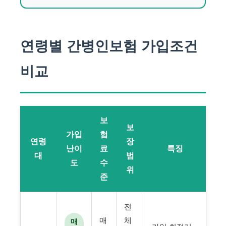
연령별 간병인보험 가입조건
비교
보
보
가입
험
연령
장
난이
료
특징
대
범
도
수
위
준
전
매
체
매