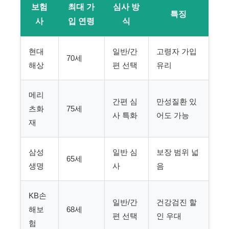
보험
최대 가
심사 방
특징
사
입 연령
식
현대
일반/간
고령자 가입
70세
해상
편 선택
유리
메리
간편 심
만성질환 있
츠화
75세
사 특화
어도 가능
재
삼성
일반 심
보장 범위 넓
65세
생명
사
음
KB손
일반/간
건강검진 할
해보
68세
편 선택
인 우대
험