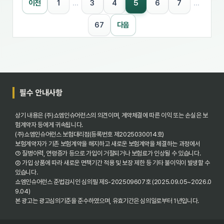
5
이전
1
…
3
4
6
7
…
67
다음
필수 안내사항
상기 내용은 (주)쇼엠인슈어런스의 의견이며, 계약체결에 따른 이익 또는 손실은 보
험계약자 등에게 귀속됩니다.
(주)쇼엠인슈어런스 보험대리점(등록번호 제2025030014호)
보험계약자가 기존 보험계약을 해지하고 새로운 보험계약을 체결하는 과정에서
① 질병이력, 연령증가 등으로 가입이 거절되거나 보험료가 인상될 수 있습니다.
② 가입 상품에 따라 새로운 면책기간 적용 및 보장 제한 등 기타 불이익이 발생할 수
있습니다.
쇼엠인슈어런스 준법감시인 심의필 제S-202509607호 (2025.09.05~2026.0
9.04)
본 광고는 광고심의기준을 준수하였으며, 유효기간은 심의일로부터 1년입니다.