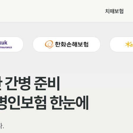
치매보험
 간병 준비
간병인보험 한눈에
.