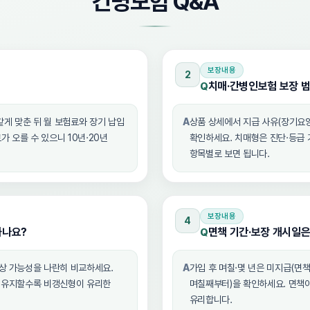
간병보험 Q&A
보장내용
2
치매·간병인보험 보장 
Q
같게 맞춘 뒤 월 보험료와 장기 납입
A
상품 상세에서 지급 사유(장기요양
 오를 수 있으니 10년·20년
확인하세요. 치매형은 진단·등급 
항목별로 보면 됩니다.
보장내용
4
하나요?
면책 기간·보장 개시일
Q
인상 가능성을 나란히 비교하세요.
A
가입 후 며칠·몇 년은 미지급(면책
래 유지할수록 비갱신형이 유리한
며칠째부터)을 확인하세요. 면책이
유리합니다.