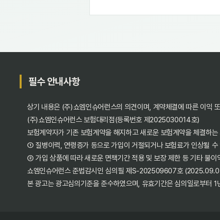
필수 안내사항
상기 내용은 (주)쇼엠인슈어런스의 의견이며, 계약체결에 따른 이익 
(주)쇼엠인슈어런스 보험대리점(등록번호 제2025030014호)
보험계약자가 기존 보험계약을 해지하고 새로운 보험계약을 체결하는
① 질병이력, 연령증가 등으로 가입이 거절되거나 보험료가 인상될 수
② 가입 상품에 따라 새로운 면책기간 적용 및 보장 제한 등 기타 불이
쇼엠인슈어런스 준법감시인 심의필 제S-202509607호 (2025.09.05~
본 광고는 광고심의기준을 준수하였으며, 유효기간은 심의일로부터 1