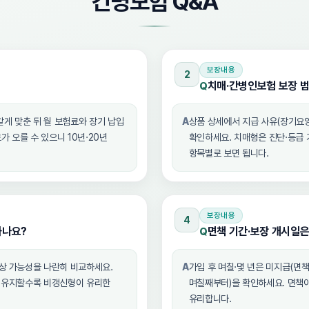
간병보험 Q&A
보장내용
2
치매·간병인보험 보장 
Q
같게 맞춘 뒤 월 보험료와 장기 납입
A
상품 상세에서 지급 사유(장기요양
 오를 수 있으니 10년·20년
확인하세요. 치매형은 진단·등급 
항목별로 보면 됩니다.
보장내용
4
하나요?
면책 기간·보장 개시일
Q
인상 가능성을 나란히 비교하세요.
A
가입 후 며칠·몇 년은 미지급(면책
래 유지할수록 비갱신형이 유리한
며칠째부터)을 확인하세요. 면책이
유리합니다.