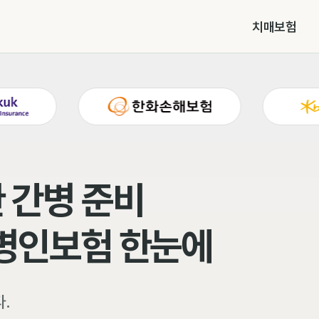
치매보험
 간병 준비
간병인보험 한눈에
.