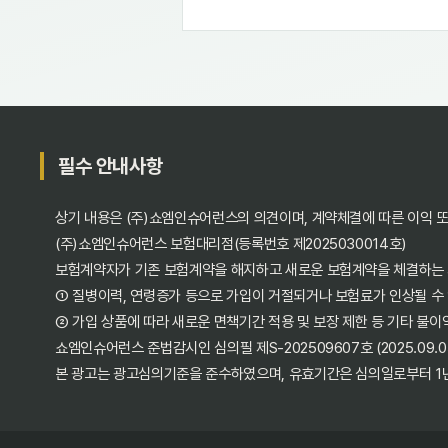
필수 안내사항
상기 내용은 (주)쇼엠인슈어런스의 의견이며, 계약체결에 따른 이익 
(주)쇼엠인슈어런스 보험대리점(등록번호 제2025030014호)
보험계약자가 기존 보험계약을 해지하고 새로운 보험계약을 체결하는
① 질병이력, 연령증가 등으로 가입이 거절되거나 보험료가 인상될 수
② 가입 상품에 따라 새로운 면책기간 적용 및 보장 제한 등 기타 불이
쇼엠인슈어런스 준법감시인 심의필 제S-202509607호 (2025.09.05~
본 광고는 광고심의기준을 준수하였으며, 유효기간은 심의일로부터 1