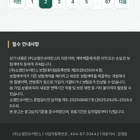
2
이전
1
3
4
5
…
67
다음
필수 안내사항
상기 내용은 (주)쇼엠인슈어런스의 의견이며, 계약체결에 따른 이익 또는 손실은 보
험계약자 등에게 귀속됩니다.
(주)쇼엠인슈어런스 보험대리점(등록번호 제2025030014호)
보험계약자가 기존 보험계약을 해지하고 새로운 보험계약을 체결하는 과정에서
① 질병이력, 연령증가 등으로 가입이 거절되거나 보험료가 인상될 수 있습니다.
② 가입 상품에 따라 새로운 면책기간 적용 및 보장 제한 등 기타 불이익이 발생할 수
있습니다.
쇼엠인슈어런스 준법감시인 심의필 제S-202509607호 (2025.09.05~2026.0
9.04)
본 광고는 광고심의기준을 준수하였으며, 유효기간은 심의일로부터 1년입니다.
(주)쇼엠인슈어런스 | 사업자등록번호 : 404-87-03442 | 대표이사 : 강경준