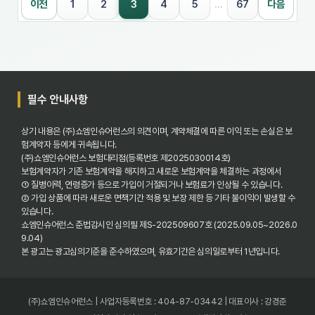
3
이전
1
2
4
5
…
67
다음
필수 안내사항
상기 내용은 (주)쇼엠인슈어런스의 의견이며, 계약체결에 따른 이익 또는 손실은 보
험계약자 등에게 귀속됩니다.
(주)쇼엠인슈어런스 보험대리점(등록번호 제2025030014호)
보험계약자가 기존 보험계약을 해지하고 새로운 보험계약을 체결하는 과정에서
① 질병이력, 연령증가 등으로 가입이 거절되거나 보험료가 인상될 수 있습니다.
② 가입 상품에 따라 새로운 면책기간 적용 및 보장 제한 등 기타 불이익이 발생할 수
있습니다.
쇼엠인슈어런스 준법감시인 심의필 제S-202509607호 (2025.09.05~2026.0
9.04)
본 광고는 광고심의기준을 준수하였으며, 유효기간은 심의일로부터 1년입니다.
(주)쇼엠인슈어런스 | 사업자등록번호 : 404-87-03442 | 대표이사 : 강경준