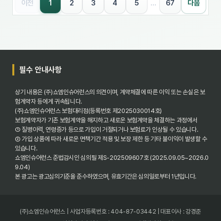
이전
1
2
3
4
5
…
67
다음
필수 안내사항
상기 내용은 (주)쇼엠인슈어런스의 의견이며, 계약체결에 따른 이익 또는 손실은 보
험계약자 등에게 귀속됩니다.
(주)쇼엠인슈어런스 보험대리점(등록번호 제2025030014호)
보험계약자가 기존 보험계약을 해지하고 새로운 보험계약을 체결하는 과정에서
① 질병이력, 연령증가 등으로 가입이 거절되거나 보험료가 인상될 수 있습니다.
② 가입 상품에 따라 새로운 면책기간 적용 및 보장 제한 등 기타 불이익이 발생할 수
있습니다.
쇼엠인슈어런스 준법감시인 심의필 제S-202509607호 (2025.09.05~2026.0
9.04)
본 광고는 광고심의기준을 준수하였으며, 유효기간은 심의일로부터 1년입니다.
(주)쇼엠인슈어런스 | 사업자등록번호 : 404-87-03442 | 대표이사 : 강경준