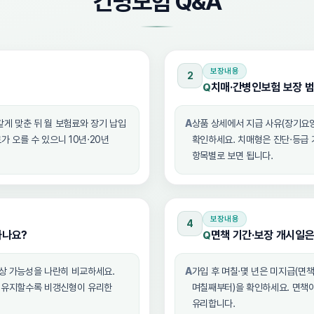
간병보험 Q&A
보장내용
2
치매·간병인보험 보장 
Q
같게 맞춘 뒤 월 보험료와 장기 납입
A
상품 상세에서 지급 사유(장기요양
 오를 수 있으니 10년·20년
확인하세요. 치매형은 진단·등급 
항목별로 보면 됩니다.
보장내용
4
하나요?
면책 기간·보장 개시일
Q
인상 가능성을 나란히 비교하세요.
A
가입 후 며칠·몇 년은 미지급(면책
래 유지할수록 비갱신형이 유리한
며칠째부터)을 확인하세요. 면책이
유리합니다.