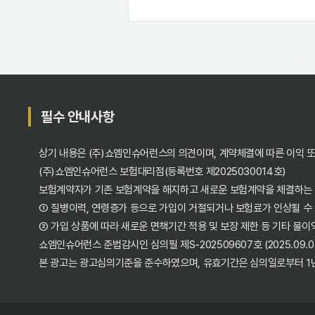
필수 안내사항
상기 내용은 (주)쇼엠인슈어런스의 의견이며, 계약체결에 따른 이익 
(주)쇼엠인슈어런스 보험대리점(등록번호 제2025030014호)
보험계약자가 기존 보험계약을 해지하고 새로운 보험계약을 체결하는
① 질병이력, 연령증가 등으로 가입이 거절되거나 보험료가 인상될 수
② 가입 상품에 따라 새로운 면책기간 적용 및 보장 제한 등 기타 불이
쇼엠인슈어런스 준법감시인 심의필 제S-202509607호 (2025.09.05~
본 광고는 광고심의기준을 준수하였으며, 유효기간은 심의일로부터 1