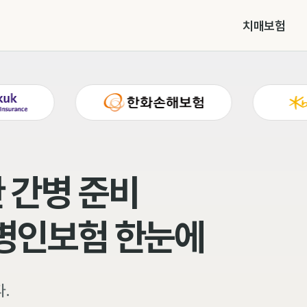
치매보험
 간병 준비
간병인보험 한눈에
.