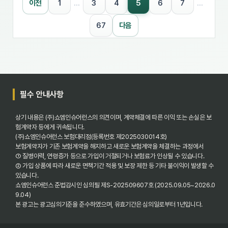
5
이전
1
…
3
4
6
7
…
67
다음
필수 안내사항
상기 내용은 (주)쇼엠인슈어런스의 의견이며, 계약체결에 따른 이익 또는 손실은 보
험계약자 등에게 귀속됩니다.
(주)쇼엠인슈어런스 보험대리점(등록번호 제2025030014호)
보험계약자가 기존 보험계약을 해지하고 새로운 보험계약을 체결하는 과정에서
① 질병이력, 연령증가 등으로 가입이 거절되거나 보험료가 인상될 수 있습니다.
② 가입 상품에 따라 새로운 면책기간 적용 및 보장 제한 등 기타 불이익이 발생할 수
있습니다.
쇼엠인슈어런스 준법감시인 심의필 제S-202509607호 (2025.09.05~2026.0
9.04)
본 광고는 광고심의기준을 준수하였으며, 유효기간은 심의일로부터 1년입니다.