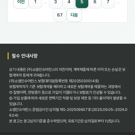
5
이전
1
…
3
4
6
7
…
67
다음
필수 안내사항
상기 내용은 (주)쇼엠인슈어런스의 의견이며, 계약체결에 따른 이익 또는 손실은 보
험계약자 등에게 귀속됩니다.
(주)쇼엠인슈어런스 보험대리점(등록번호 제2025030014호)
보험계약자가 기존 보험계약을 해지하고 새로운 보험계약을 체결하는 과정에서
① 질병이력, 연령증가 등으로 가입이 거절되거나 보험료가 인상될 수 있습니다.
② 가입 상품에 따라 새로운 면책기간 적용 및 보장 제한 등 기타 불이익이 발생할 수
있습니다.
쇼엠인슈어런스 준법감시인 심의필 제S-202509607호 (2025.09.05~2026.0
9.04)
본 광고는 광고심의기준을 준수하였으며, 유효기간은 심의일로부터 1년입니다.