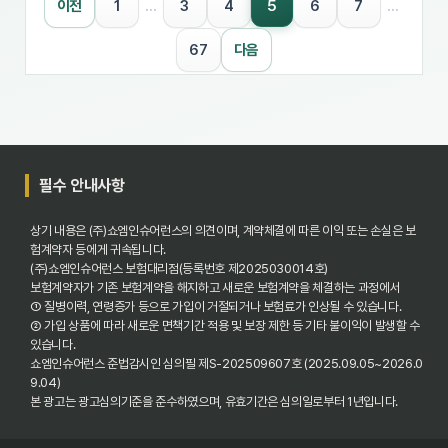
5
이전
1
…
3
4
6
7
…
67
다음
필수 안내사항
상기 내용은 (주)쇼엠인슈어런스의 의견이며, 계약체결에 따른 이익 또는 손실은 보
험계약자 등에게 귀속됩니다.
(주)쇼엠인슈어런스 보험대리점(등록번호 제2025030014호)
보험계약자가 기존 보험계약을 해지하고 새로운 보험계약을 체결하는 과정에서
① 질병이력, 연령증가 등으로 가입이 거절되거나 보험료가 인상될 수 있습니다.
② 가입 상품에 따라 새로운 면책기간 적용 및 보장 제한 등 기타 불이익이 발생할 수
있습니다.
쇼엠인슈어런스 준법감시인 심의필 제S-202509607호 (2025.09.05~2026.0
9.04)
본 광고는 광고심의기준을 준수하였으며, 유효기간은 심의일로부터 1년입니다.